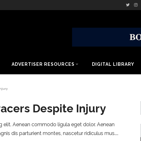
ADVERTISER RESOURCES
DIGITAL LIBRARY
njury
acers Despite Injury
g elit. Aenean commodo ligula eget dolor. Aenean
is dis parturient montes, nascetur ridiculus mus.