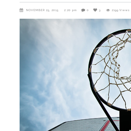
NOVEMBER 25, 2015
2:20 pm
0
3
2199
Views