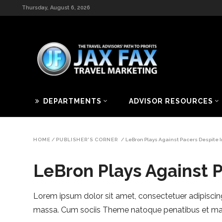
Thursday, August 6, 2026
DEPARTMENTS
ADVISOR RESOURCES
HOME
/
PUBLISHER'S CORNER
/
LeBron Plays Against Pacers Despite I
LeBron Plays Against P
Lorem ipsum dolor sit amet, consectetuer adipiscin
massa. Cum sociis Theme natoque penatibus et magn