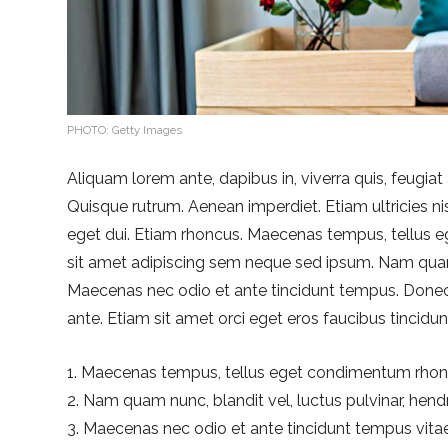
PHOTO: Getty Images
Aliquam lorem ante, dapibus in, viverra quis, feugiat a
Quisque rutrum. Aenean imperdiet. Etiam ultricies nis
eget dui. Etiam rhoncus. Maecenas tempus, tellus
sit amet adipiscing sem neque sed ipsum. Nam quam nu
Maecenas nec odio et ante tincidunt tempus. Donec 
ante. Etiam sit amet orci eget eros faucibus tincidunt
Maecenas tempus, tellus eget condimentum rho
Nam quam nunc, blandit vel, luctus pulvinar, hendre
Maecenas nec odio et ante tincidunt tempus vitae