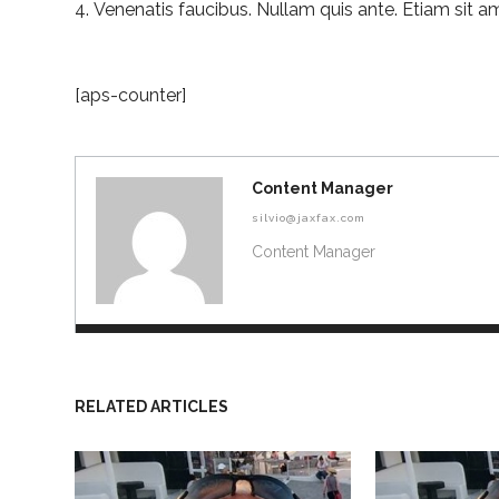
Venenatis faucibus. Nullam quis ante. Etiam sit am
[aps-counter]
Content Manager
silvio@jaxfax.com
Content Manager
RELATED ARTICLES