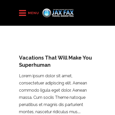
HOME
/
BEEN THERE HAVEN'T DONE THAT
/
MENU
Vacations That Will Make You Superhuman
Vacations That Will Make You
Superhuman
Lorem ipsum dolor sit amet,
consectetuer adipiscing elit. Aenean
commodo ligula eget dolor. Aenean
massa. Cum sociis Theme natoque
penatibus et magnis dis parturient
montes, nascetur ridiculus mus.