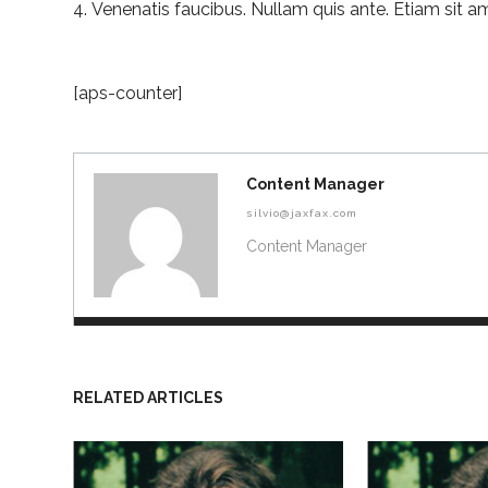
Venenatis faucibus. Nullam quis ante. Etiam sit am
[aps-counter]
Content Manager
silvio@jaxfax.com
Content Manager
RELATED ARTICLES