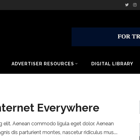
ADVERTISER RESOURCES
DIGITAL LIBRARY
nternet Everywhere
g elit. Aenean commodo ligula eget dolor. Aenean
is dis parturient montes, nascetur ridiculus mus.