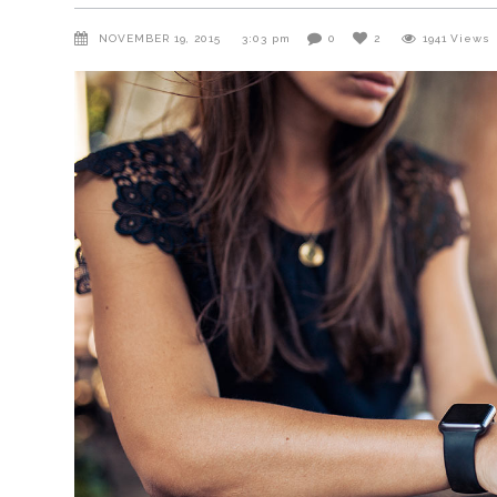
NOVEMBER 19, 2015
3:03 pm
0
2
1941
Views