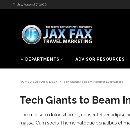
Friday, August 7, 2026
DEPARTMENTS
ADVISOR RESOURCES
HOME
/
EDITOR'S DESK
/
Tech Giants to Beam Internet Everywhere
Tech Giants to Beam I
Lorem ipsum dolor sit amet, consectetuer adipiscin
massa. Cum sociis Theme natoque penatibus et magn