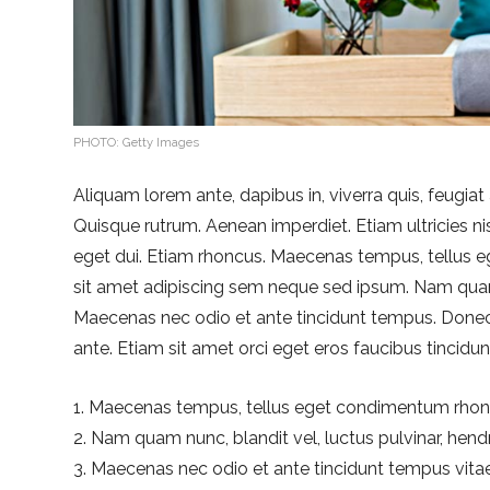
PHOTO: Getty Images
Aliquam lorem ante, dapibus in, viverra quis, feugiat a
Quisque rutrum. Aenean imperdiet. Etiam ultricies nis
eget dui. Etiam rhoncus. Maecenas tempus, tellus
sit amet adipiscing sem neque sed ipsum. Nam quam nu
Maecenas nec odio et ante tincidunt tempus. Donec 
ante. Etiam sit amet orci eget eros faucibus tincidunt
Maecenas tempus, tellus eget condimentum rho
Nam quam nunc, blandit vel, luctus pulvinar, hendre
Maecenas nec odio et ante tincidunt tempus vitae